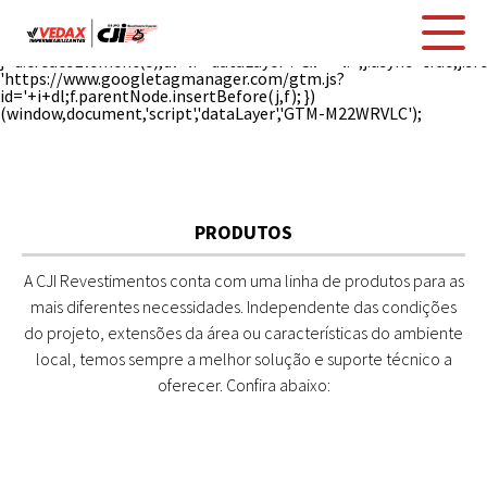
(function(w,d,s,l,i){w[l]=w[l]||[];w[l].push({'gtm.start': new
Date().getTime(),event:'gtm.js'});var
f=d.getElementsByTagName(s)[0],
j=d.createElement(s),dl=l!='dataLayer'?'&l='+l:'';j.async=true;j.sr
'https://www.googletagmanager.com/gtm.js?
id='+i+dl;f.parentNode.insertBefore(j,f); })
(window,document,'script','dataLayer','GTM-M22WRVLC');
PRODUTOS
A CJI Revestimentos conta com uma linha de produtos para as
mais diferentes necessidades. Independente das condições
do projeto, extensões da área ou características do ambiente
local, temos sempre a melhor solução e suporte técnico a
oferecer. Confira abaixo: