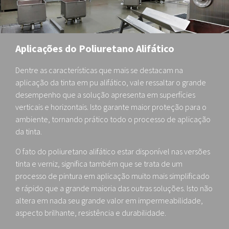
Aplicações do Poliuretano Alifático
Dentre as características que mais se destacam na
aplicação da tinta em pu alifático, vale ressaltar o grande
desempenho que a solução apresenta em superfícies
verticais e horizontais. Isto garante maior proteção para o
ambiente, tornando prático todo o processo de aplicação
da tinta.
O fato do poliuretano alifático estar disponível nas versões
tinta e verniz, significa também que se trata de um
processo de pintura em aplicação muito mais simplificado
e rápido que a grande maioria das outras soluções. Isto não
altera em nada seu grande valor em impermeabilidade,
aspecto brilhante, resistência e durabilidade.