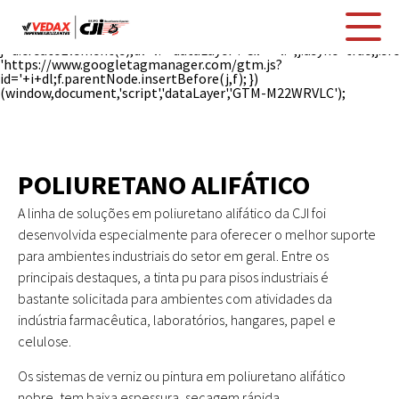
(function(w,d,s,l,i){w[l]=w[l]||[];w[l].push({'gtm.start': new
Date().getTime(),event:'gtm.js'});var
f=d.getElementsByTagName(s)[0],
j=d.createElement(s),dl=l!='dataLayer'?'&l='+l:'';j.async=true;j.sr
'https://www.googletagmanager.com/gtm.js?
id='+i+dl;f.parentNode.insertBefore(j,f); })
(window,document,'script','dataLayer','GTM-M22WRVLC');
POLIURETANO ALIFÁTICO
A linha de soluções em poliuretano alifático da CJI foi
desenvolvida especialmente para oferecer o melhor suporte
para ambientes industriais do setor em geral. Entre os
principais destaques, a tinta pu para pisos industriais é
bastante solicitada para ambientes com atividades da
indústria farmacêutica, laboratórios, hangares, papel e
celulose.
Os sistemas de verniz ou pintura em poliuretano alifático
nobre, tem baixa espessura, secagem rápida,