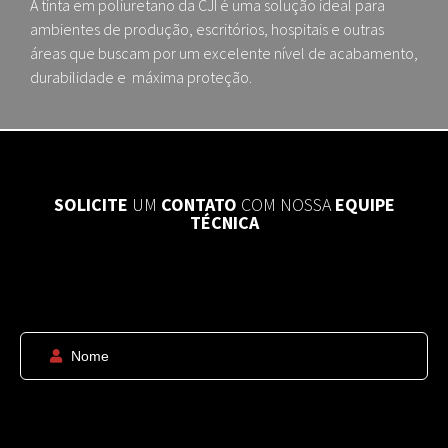
A tinta em poliuretano da CJI é uma solução ideal para
ambientes de produção, escritórios, hospitais e outras
áreas que buscam por um excelente nível de acabamento,
durabilidade e máxima proteção.
SOLICITE
UM
CONTATO
COM NOSSA
EQUIPE
TÉCNICA