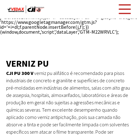
(function(w,d,s,l,i){w[l]=w[l]||[];w[l].push({'gtm.start': new
Date().getTime(),event:'gtm.js'});var
f=d.getElementsByTagName(s)[0],
j=d.createElement(s),dl=l!='dataLayer'?'&l='+l:'';j.async=true;j.sr
'https://www.googletagmanager.com/gtm.js?
id='+i+dl;f.parentNode.insertBefore(j,f); })
(window,document,'script','dataLayer','GTM-M22WRVLC');
VERNIZ PU
CJI PU 300 V
verniz pu alifático é recomendado para pisos
industriais de concreto e granilite e superfícies de concreto
pré-moldadas em indústrias de alimentos, salas com alto grau
de assepsia, hospitais, almoxarifados, laboratórios e áreas de
produção em geral não sujeitas a agressões mecânicas e
químicas severas. Tem excelente desempenho quando
aplicado como verniz antipichação, pois sua camada não
absorve a tinta e pode ser facilmente limpada com solventes
específicos sem atacar o filme transparente. Pode ser