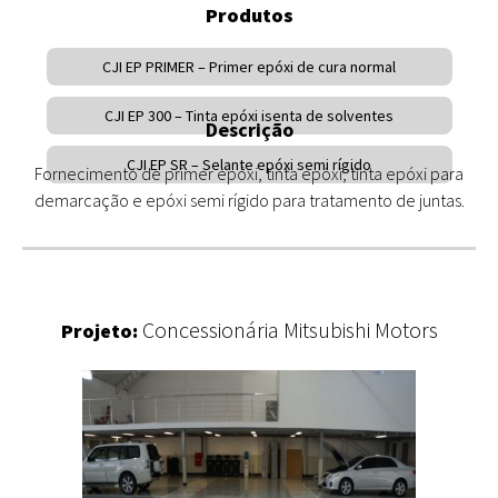
Produtos
CJI EP PRIMER – Primer epóxi de cura normal
CJI EP 300 – Tinta epóxi isenta de solventes
Descrição
CJI EP SR – Selante epóxi semi rígido
Fornecimento de primer epóxi, tinta epóxi, tinta epóxi para
demarcação e epóxi semi rígido para tratamento de juntas.
Concessionária Mitsubishi Motors
Projeto: