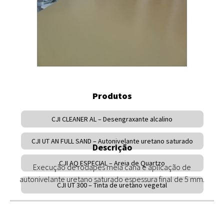
Produtos
CJI CLEANER AL – Desengraxante alcalino
CJI UT AN FULL SAND – Autonivelante uretano saturado
Descrição
CJI AQ ESPECIAL – Areia de Quartzo
Execução de rodapés meia cana e aplicação de
autonivelante uretano saturado espessura final de 5 mm.
CJI UT 300 – Tinta de uretano vegetal