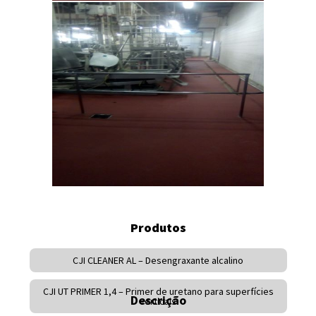
Produtos
CJI CLEANER AL – Desengraxante alcalino
CJI UT PRIMER 1,4 – Primer de uretano para superfícies
Descrição
verticais