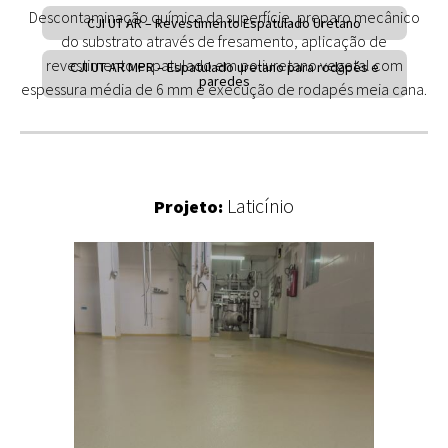
Descontaminação química da superfície, preparo mecânico
CJI UT AR – Revestimento Espatulado Uretano
do substrato através de fresamento, aplicação de
revestimento espatulado em poliuretano vegetal com
CJI UT AR MPR – Espatulado uretano para rodapés e
paredes
espessura média de 6 mm e execução de rodapés meia cana.
Laticínio
Projeto: