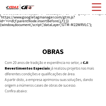
(function(w,d,s,l,i){w[l]=w[l]||[];w[l].push({'gtm.start': new
Date().getTime(),event:'gtm.js'});var
f=d.getElementsByTagName(s)[0],
j=d.createElement(s),dl=l!='dataLayer'?'&l='+l:'';j.async=true;j.sr
'https://www.googletagmanager.com/gtm.js?
id='+i+dl;f.parentNode.insertBefore(j,f); })
(window,document,'script','dataLayer','GTM-M22WRVLC');
OBRAS
Com 20 anos de tradição e experiência no setor, a
CJI
Revestimentos Especiais
já realizou projetos nas mais
diferentes condições e qualificações de área.
A partir disto, a empresa aprimorou suas soluções, dando
origem a inúmeros cases de obras de sucesso.
Confira abaixo: