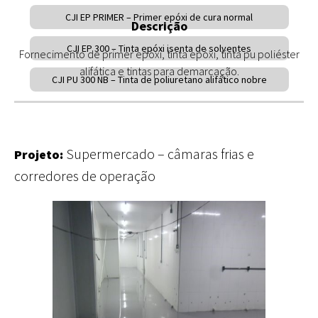
CJI EP PRIMER – Primer epóxi de cura normal
Descrição
CJI EP 300 – Tinta epóxi isenta de solventes
Fornecimento de primer epóxi, tinta epóxi, tinta pu poliéster
alifática e tintas para demarcação.
CJI PU 300 NB – Tinta de poliuretano alifático nobre
Supermercado – câmaras frias e
Projeto:
corredores de operação