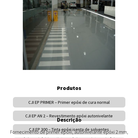
Produtos
CJI EP PRIMER – Primer epóxi de cura normal
CJI EP AN 2 – Revestimento epóxi autonivelante
Descrição
CJI EP 300 – Tinta epóxi isenta de solventes
Fornecimento de primer epóxi, autonivelante epóxi 2 mm,