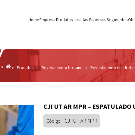
te().getTime(),event:'gtm.js'});var f=d.getElementsByTagName(s)[0]
src= 'https://www.googletagmanager.com/gtm.js?id='+i+dl;f.parentN
Home
Empresa
Produtos
Juntas Especiais
Segmentos
Obr
io
»
Produtos
»
Revestimento Uretano
»
Revestimento em Ureta
CJI UT AR MPR – ESPATULADO
CJI UT AR MPR
Código: