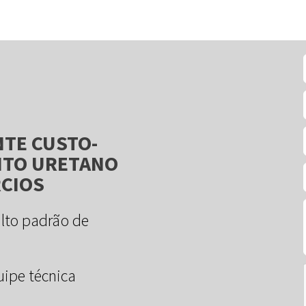
NTE CUSTO-
NTO URETANO
RCIOS
alto padrão de
ipe técnica