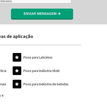
ENVIAR MENSAGEM
as de aplicação
Pisos para Laticínios
tícia
Pisos para Indústria têxtil
riais
Pisos para Indústria de bebidas
s e