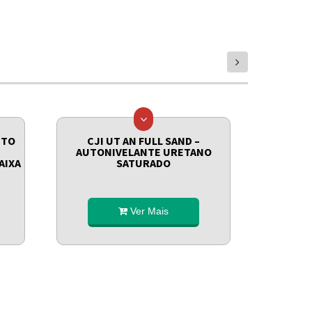
next
NTO
CJI UT AN FULL SAND –
CJI U
AUTONIVELANTE URETANO
ESP
AIXA
SATURADO
Ver Mais