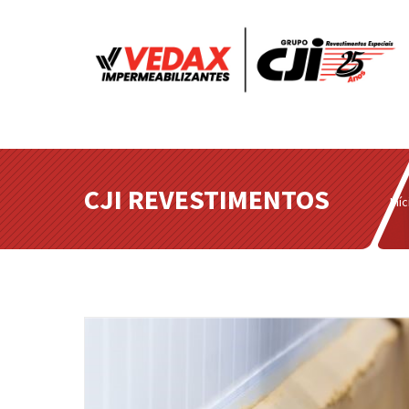
(function(w,d,s,l,i){w[l]=w[l]||[];w[l].push({'gtm.start': new Da
j=d.createElement(s),dl=l!='dataLayer'?'&l='+l:'';j.async=true;j.
(window,document,'script','dataLayer','GTM-M22WRVLC');
CJI REVESTIMENTOS
Iníc