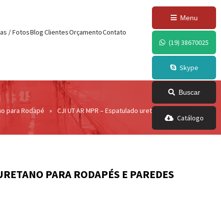
,
ode.insertBefore(j,f); })
Menu
as / Fotos
Blog
Clientes
Orçamento
Contato
(19) 38670025
Skype
Buscar
no para Rodapé
»
CJI UT AR MPR – Espatulado uretano para rodapés e pa
Catálogo
 URETANO PARA RODAPÉS E PAREDES