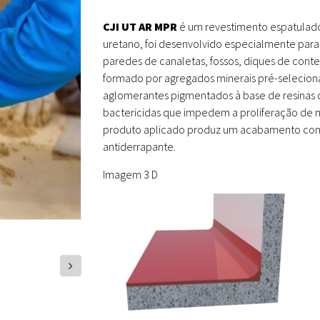
CJI UT AR MPR
é um revestimento espatula
uretano, foi desenvolvido especialmente para 
paredes de canaletas, fossos, diques de conte
formado por agregados minerais pré-selecion
aglomerantes pigmentados à base de resinas 
bactericidas que impedem a proliferação de m
produto aplicado produz um acabamento com s
antiderrapante.
Imagem 3 D
next