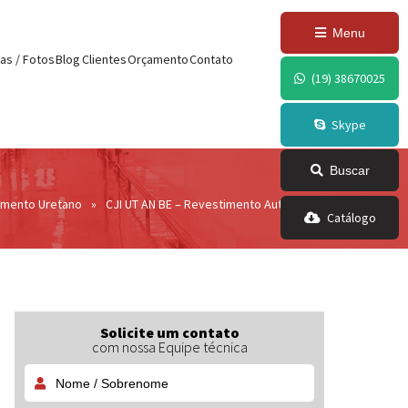
,
ode.insertBefore(j,f); })
Menu
as / Fotos
Blog
Clientes
Orçamento
Contato
(19) 38670025
Skype
Buscar
imento Uretano
»
CJI UT AN BE – Revestimento Autonivelante em Poliuret
Catálogo
Solicite um contato
com nossa Equipe técnica