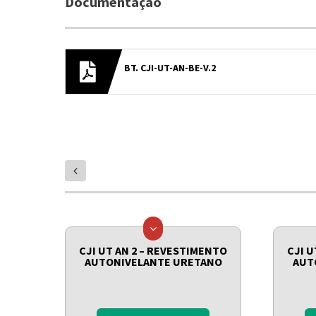
Documentação
BT. CJI-UT-AN-BE-V.2
prev
CJI UT AN 2 – REVESTIMENTO
CJI U
AUTONIVELANTE URETANO
AUT