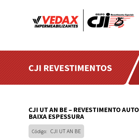
(function(w,d,s,l,i){w[l]=w[l]||[];w[l].push({'gtm.start': new Da
j=d.createElement(s),dl=l!='dataLayer'?'&l='+l:'';j.async=true;j.
(window,document,'script','dataLayer','GTM-M22WRVLC');
CJI REVESTIMENTOS
CJI UT AN BE – REVESTIMENTO AUT
BAIXA ESPESSURA
CJI UT AN BE
Código: