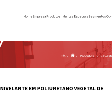
te().getTime(),event:'gtm.js'});var f=d.getElementsByTagName(s)[0]
src= 'https://www.googletagmanager.com/gtm.js?id='+i+dl;f.parentN
Home
Empresa
Produtos
Juntas Especiais
Segmentos
Obr
Início
»
Produtos
»
Revest
ONIVELANTE EM POLIURETANO VEGETAL DE