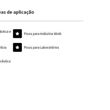
as de aplicação
áutica e
Pisos para Indústria têxtil
tícia
Pisos para Laboratórios
acêutica