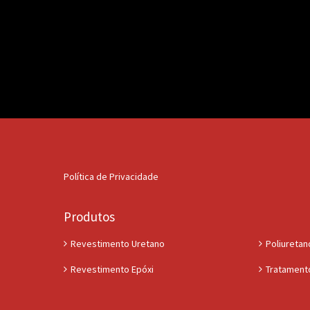
Política de Privacidade
Produtos
Revestimento Uretano
Poliuretano
Revestimento Epóxi
Tratament