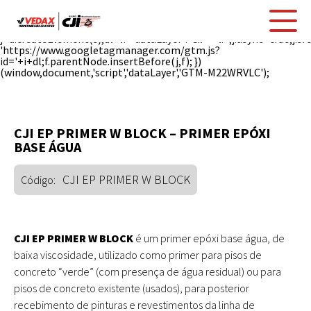
(function(w,d,s,l,i){w[l]=w[l]||[];w[l].push({'gtm.start': new
Date().getTime(),event:'gtm.js'});var
f=d.getElementsByTagName(s)[0],
j=d.createElement(s),dl=l!='dataLayer'?'&l='+l:'';j.async=true;j.sr
'https://www.googletagmanager.com/gtm.js?
id='+i+dl;f.parentNode.insertBefore(j,f); })
(window,document,'script','dataLayer','GTM-M22WRVLC');
CJI EP PRIMER W BLOCK – PRIMER EPÓXI
BASE ÁGUA
CJI EP PRIMER W BLOCK
Código:
CJI EP PRIMER W BLOCK
é um primer epóxi base água, de
baixa viscosidade, utilizado como primer para pisos de
concreto “verde” (com presença de água residual) ou para
pisos de concreto existente (usados), para posterior
recebimento de pinturas e revestimentos da linha de