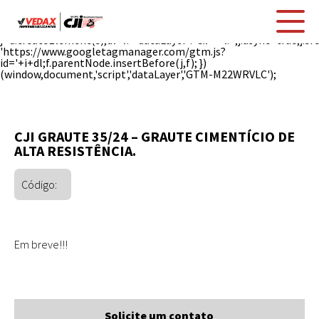
(function(w,d,s,l,i){w[l]=w[l]||[];w[l].push({'gtm.start': new
Date().getTime(),event:'gtm.js'});var
f=d.getElementsByTagName(s)[0],
j=d.createElement(s),dl=l!='dataLayer'?'&l='+l:'';j.async=true;j.sr
'https://www.googletagmanager.com/gtm.js?
id='+i+dl;f.parentNode.insertBefore(j,f); })
(window,document,'script','dataLayer','GTM-M22WRVLC');
CJI GRAUTE 35/24 – GRAUTE CIMENTÍCIO DE
ALTA RESISTÊNCIA.
Código:
Em breve!!!
Solicite um contato