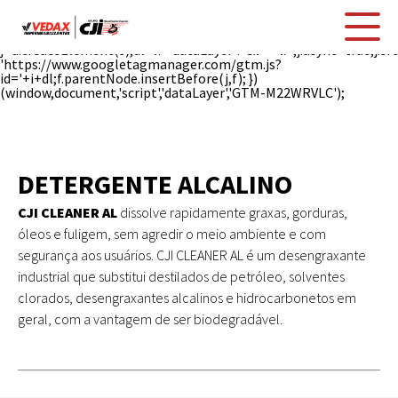
(function(w,d,s,l,i){w[l]=w[l]||[];w[l].push({'gtm.start': new
Date().getTime(),event:'gtm.js'});var
f=d.getElementsByTagName(s)[0],
j=d.createElement(s),dl=l!='dataLayer'?'&l='+l:'';j.async=true;j.sr
'https://www.googletagmanager.com/gtm.js?
id='+i+dl;f.parentNode.insertBefore(j,f); })
(window,document,'script','dataLayer','GTM-M22WRVLC');
DETERGENTE ALCALINO
CJI CLEANER AL
dissolve rapidamente graxas, gorduras,
óleos e fuligem, sem agredir o meio ambiente e com
segurança aos usuários. CJI CLEANER AL é um desengraxante
industrial que substitui destilados de petróleo, solventes
clorados, desengraxantes alcalinos e hidrocarbonetos em
geral, com a vantagem de ser biodegradável.