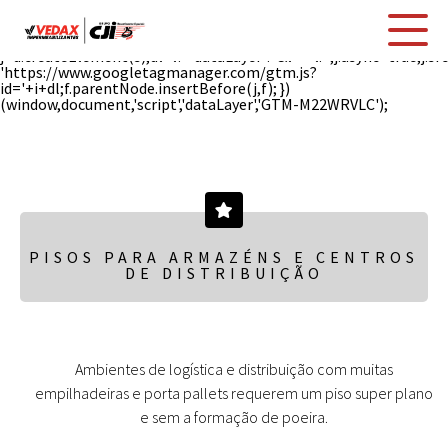
(function(w,d,s,l,i){w[l]=w[l]||[];w[l].push({'gtm.start': new
Date().getTime(),event:'gtm.js'});var
f=d.getElementsByTagName(s)[0],
j=d.createElement(s),dl=l!='dataLayer'?'&l='+l:'';j.async=true;j.sr
'https://www.googletagmanager.com/gtm.js?
id='+i+dl;f.parentNode.insertBefore(j,f); })
(window,document,'script','dataLayer','GTM-M22WRVLC');
PISOS PARA ARMAZÉNS E CENTROS
DE DISTRIBUIÇÃO
Ambientes de logística e distribuição com muitas
empilhadeiras e porta pallets requerem um piso super plano
e sem a formação de poeira.