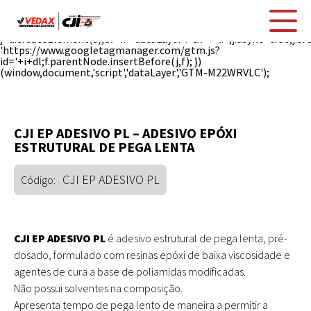
(function(w,d,s,l,i){w[l]=w[l]||[];w[l].push({'gtm.start': new
Date().getTime(),event:'gtm.js'});var
f=d.getElementsByTagName(s)[0],
j=d.createElement(s),dl=l!='dataLayer'?'&l='+l:'';j.async=true;j.sr
'https://www.googletagmanager.com/gtm.js?
id='+i+dl;f.parentNode.insertBefore(j,f); })
(window,document,'script','dataLayer','GTM-M22WRVLC');
CJI EP ADESIVO PL – ADESIVO EPÓXI
ESTRUTURAL DE PEGA LENTA
CJI EP ADESIVO PL
Código:
CJI EP ADESIVO PL
é adesivo estrutural de pega lenta, pré-
dosado, formulado com resinas epóxi de baixa viscosidade e
agentes de cura a base de poliamidas modificadas.
Não possui solventes na composição.
Apresenta tempo de pega lento de maneira a permitir a